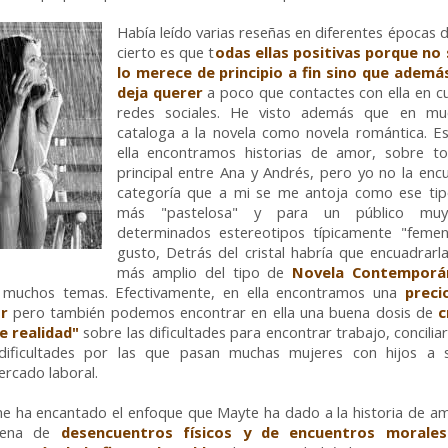
Había leído varias reseñas en diferentes épocas d
cierto es que t
odas ellas positivas porque no 
lo merece de principio a fin sino que ademá
deja querer
a poco que contactes con ella en cu
redes sociales. He visto además que en muc
cataloga a la novela como novela romántica. Es
ella encontramos historias de amor, sobre tod
principal entre Ana y Andrés, pero yo no la enc
categoría que a mi se me antoja como ese tipo
más "pastelosa" y para un público mu
determinados estereotipos típicamente "femen
gusto, Detrás del cristal habría que encuadrar
más amplio del tipo de
Novela Contemporán
 muchos temas. Efectivamente, en ella encontramos una
preci
r
pero también podemos encontrar en ella una buena dosis de
c
e realidad"
sobre las dificultades para encontrar trabajo, conciliar 
 dificultades por las que pasan muchas mujeres con hijos a
ercado laboral.
e ha encantado el enfoque que Mayte ha dado a la historia de am
adena de
desencuentros físicos y de encuentros morale