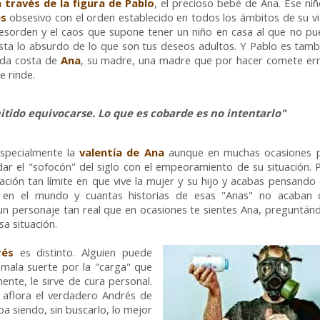
 través de la figura de Pablo
, el precioso bebé de Ana. Ese niñ
és
obsesivo con el orden establecido en todos los ámbitos de su v
desorden y el caos que supone tener un niño en casa al que no p
asta lo absurdo de lo que son tus deseos adultos. Y Pablo es tamb
toda costa de
Ana
, su madre, una madre que por hacer comete err
e rinde.
itido equivocarse. Lo que es cobarde es no intentarlo"
specialmente la
valentía de Ana
aunque en muchas ocasiones p
ar el "sofocón" del siglo con el empeoramiento de su situación.
uación tan límite en que vive la mujer y su hijo y acabas pensando
 en el mundo y cuantas historias de esas "Anas" no acaban 
un personaje tan real que en ocasiones te sientes Ana, preguntán
sa situación.
rés
es distinto. Alguien puede
 mala suerte por la "carga" que
ente, le sirve de cura personal.
o aflora el verdadero Andrés de
a siendo, sin buscarlo, lo mejor