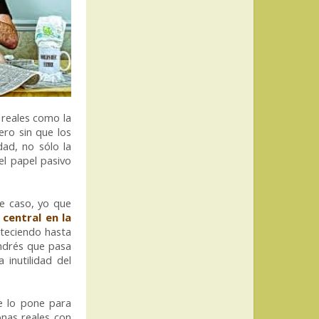
 reales como la
ro sin que los
ad, no sólo la
el papel pasivo
te caso, yo que
 central en la
nteciendo hasta
Andrés que pasa
 inutilidad del
te lo pone para
nas reales con