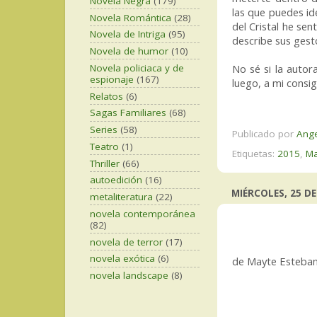
Novela Negra
(179)
las que puedes id
Novela Romántica
(28)
del Cristal he se
Novela de Intriga
(95)
describe sus gest
Novela de humor
(10)
Novela policiaca y de
No sé si la autor
espionaje
(167)
luego, a mi consi
Relatos
(6)
Sagas Familiares
(68)
Series
(58)
Publicado por
Ang
Teatro
(1)
Etiquetas:
2015
,
Ma
Thriller
(66)
autoedición
(16)
MIÉRCOLES, 25 DE
metaliteratura
(22)
novela contemporánea
(82)
novela de terror
(17)
novela exótica
(6)
de Mayte Esteban
novela landscape
(8)