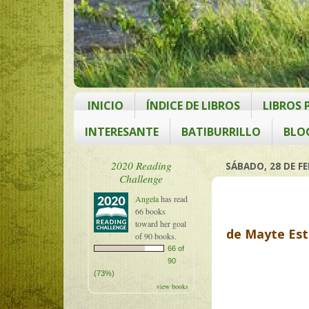
INICIO
ÍNDICE DE LIBROS
LIBROS
INTERESANTE
BATIBURRILLO
BLO
2020 Reading
SÁBADO, 28 DE F
Challenge
Angela
has read
66 books
toward her goal
de Mayte Est
of 90 books.
66 of
90
(73%)
view books