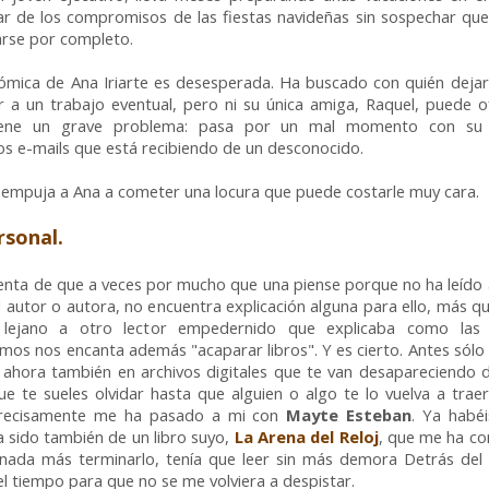
r de los compromisos de las fiestas navideñas sin sospechar que
arse por completo.
nómica de Ana Iriarte es desesperada. Ha buscado con quién deja
 a un trabajo eventual, pero ni su única amiga, Raquel, puede o
iene un grave problema: pasa por un mal momento con su
os e-mails que está recibiendo de un desconocido.
 empuja a Ana a cometer una locura que puede costarle muy cara.
rsonal.
nta de que a veces por mucho que una piense porque no ha leído a
al autor o autora, no encuentra explicación alguna para ello, más qu
lejano a otro lector empedernido que explicaba como las
mos nos encanta además "acaparar libros". Y es cierto. Antes só
y ahora también en archivos digitales que te van desapareciendo de
e te sueles olvidar hasta que alguien o algo te lo vuelva a trae
recisamente me ha pasado a mi con
Mayte Esteban
. Ya habé
a sido también de un libro suyo,
La Arena del Reloj
, que me ha co
 nada más terminarlo, tenía que leer sin más demora Detrás del 
el tiempo para que no se me volviera a despistar.