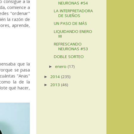
o consigue a la
NEURONAS #54
ida, comience a
LA INTERPRETADORA
uedes "ordenar"
DE SUEÑOS
ién la razón de
UN PASO DE MÁS
ores, aprende,
LIQUIDANDO ENERO
!!!!
REFRESCANDO
NEURONAS #53
DOBLE SORTEO
ensaba que la
enero
(17)
►
 Porque se pasa
 cuántas "Anas"
2014
(235)
►
como la de la
2013
(46)
►
dote qué hacer,