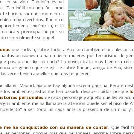
o en su vida. También es un
al. Tan inútil con un niño como
so te hace pasar unos momentos
mbién muy divertidos. Por otro
aparentemente excéntrica, está
 ternura y preocupación por su
ado especialmente su papel.
sonas
que rodean, sobre todo, a Ana son también especiales pero
cuántas ocasiones no han muerto mujeres por terrorismo de géne
que pasaba no dijeran nada? La novela trata muy bien esa realid
olencia de género que se ejerce sobre Raquel, amiga de Ana, sino 
 las veces tienen aquellos que más te quieren.
rrolla en Madrid, aunque hay alguna escena parisina. Pero en es
e los ambientes, éstos me han pasado desapercibidos porque
lo
historias personales
de cada personaje y aquello que les va aco
 algún ambiente me ha llamado la atención puede ser el piso de 
mperfecto" a ser todo un caos ante la presencia de un niño y la
e me ha conquistado con su manera de contar
. Qué fácil 
e las personas, porque más que personajes, escribe sobre perso