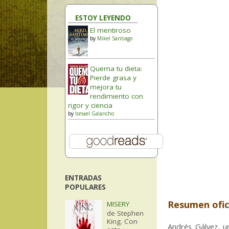
ESTOY LEYENDO
El mentiroso
by
Mikel Santiago
Quema tu dieta:
Pierde grasa y
mejora tu
rendimiento con
rigor y ciencia
by
Ismael Galancho
ENTRADAS
POPULARES
Resumen ofici
MISERY
de Stephen
King. Con
Andrés Gálvez, u