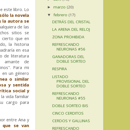
marzo
(20)
►
e este libro. Lo
sólo la novela
febrero
(17)
▼
s la autora se
DETRÁS DEL CRISTAL
alquiera de las
LA ARENA DEL RELOJ
hos sitios se
ZONA PROHIBIDA
 cierto que en
o, la historia
REFRESCANDO
NEURONAS #56
uadraría en esa
 de literatura
GANADORAS DEL
y amante de
DOBLE SORTEO
inos". Para mi
RESPIRA
la en un género
LISTADO
ea o similar
PROVISIONAL DEL
osa y sentida
DOBLE SORTEO
rítica social y
REFRESCANDO
la vida familiar
NEURONAS #55
 su cargo para
DOBLE SORTEO BIS
CINCO CERDITOS
or entre Ana y
CERDOS Y GALLINAS
s que se van
REFRESCANDO