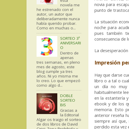
esta
novia para escapa
novela me
he estrenado con el
punto de trastoc
autor, un autor que
deliberadamente nunca
La situación eco
había querido probar.
noche para acudir
Como en muchas o...
pues también t
SORTEO 3º
consecuencia de l
ANIVERSARI
O
La desesperación
Dentro de
apenas
Impresión pe
tres semanas, en pleno
mes de agosto, este
blog cumple ya tres
Hay que darse cue
años. Ni yo misma me
libro o a tal o cu
lo creo. Lo que empezó
como algo d...
un día no muy 
habitualmente lee
DOBLE
en la estantería 
SORTEO
ebook y de los qu
BIS
memoria. Esto p
Gracias a
la Editorial
anterior reseña h
Algar os traigo el sorteo
siempre así que,
de dos libros de David
perdido esta vez 
Cirici: Zona Prohibida y