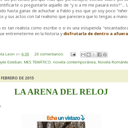
entificarte o preguntarte aquello de "y si a mi me pasará esto?"...
ntido hasta ganas de achuchar a Pablo y eso que yo soy poco "niñe
os y sus actos con tal realismo que pareciera que lo tengas a mano
a es tan realista como escribe o si es una estupenda "encantador
gue entremeterme en la historia y
disfrutarla de dentro a afuer
ela Leon
en
6:30
20 comentarios:
yte Esteban
,
MES TEMÁTICO
,
novela contemporánea
,
Novela Románti
 FEBRERO DE 2015
LA ARENA DEL RELOJ
.