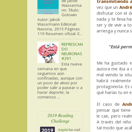
de Jacob
transmitiendo a
Wasserma
vez que un
Andr
nn. Título:
disfrutar con el 
Golowin
nada y te lleva h
Autor: Jakob
Wassrmann Editorial:
ser y de vivir a 
Navona, 2015 Páginas:
arriesga y nunca s
119 Resumen oficial. E...
REFRESCAN
"Está perm
DO
NEURONAS
#291
Me ha gustado e
Esta nueva
autora me iba a d
semana en que
seguimos aún
mal viendo la sit
confinadas, aunque con
habrá realmente
un poco de alivio por
protagonista. Es 
poder salir a pasear o a
qué harías tu en e
hacer deporte, la
comienzo ...
El caso de
And
pensar que tiene
2019 Reading
le cae, pero realm
Challenge
A través del niñ
tal modo que acab
Angela
has read