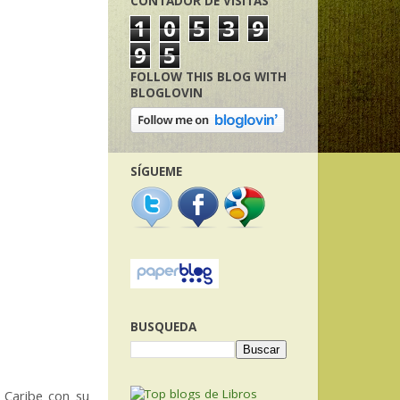
CONTADOR DE VISITAS
1
0
5
3
9
9
5
FOLLOW THIS BLOG WITH
BLOGLOVIN
SÍGUEME
BUSQUEDA
 Caribe con su