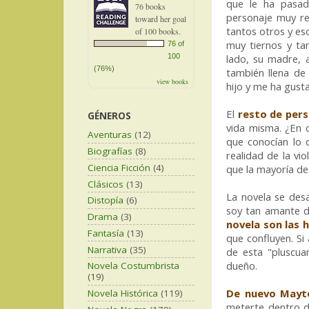
que le ha pasad
76 books
personaje muy re
toward her goal
tantos otros y e
of 100 books.
muy tiernos y ta
76 of
100
lado, su madre, 
(76%)
también llena de
view books
hijo y me ha gust
El
resto de per
GÉNEROS
vida misma. ¿En 
Aventuras
(12)
que conocían lo 
Biografías
(8)
realidad de la vi
Ciencia Ficción
(4)
que la mayoría de
Clásicos
(13)
La novela se desa
Distopía
(6)
soy tan amante d
Drama
(3)
novela son las 
Fantasía
(13)
que confluyen. Si
Narrativa
(35)
de esta "pluscua
dueño.
Novela Costumbrista
(19)
De nuevo Mayt
Novela Histórica
(119)
meterte dentro d