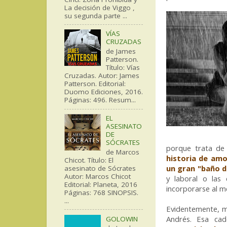
La decisión de Viggo ,
su segunda parte ...
VÍAS
CRUZADAS
de James
Patterson.
Título: Vías
Cruzadas. Autor: James
Patterson. Editorial:
Duomo Ediciones, 2016.
Páginas: 496. Resum...
EL
ASESINATO
DE
SÓCRATES
porque trata de
de Marcos
historia de amo
Chicot. Título: El
un gran "baño d
asesinato de Sócrates
Autor: Marcos Chicot
y laboral o las
Editorial: Planeta, 2016
incorporarse al m
Páginas: 768 SINOPSIS.
...
Evidentemente, m
Andrés. Esa c
GOLOWIN