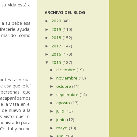
 su vida está a
ARCHIVO DEL BLOG
2020
(48)
►
r a su bebé esa
frecerle ayuda,
2019
(110)
►
 marido como
2018
(152)
►
2017
(147)
►
2016
(170)
►
2015
(187)
▼
diciembre
(19)
►
noviembre
(18)
►
ntes tal o cual
e esa que le leí
octubre
(11)
►
 personas que
septiembre
(14)
►
lo acaparábamos
agosto
(17)
►
 la vista en el
r de nuevo a la
julio
(13)
►
is visto que mi
junio
(12)
►
nquistado para
mayo
(13)
Cristal y no he
►
abril
(16)
►