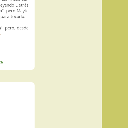
 Leyendo Detrás
ra", pero Mayte
 para tocarlo.
a", pero, desde
a.
ca